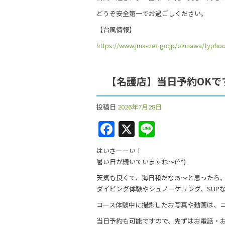
どうぞ安全第一でお過ごしください。
【台風情報】
https://www.jma-net.go.jp/okinawa/typhoo
【名護店】当日予約OKで
投稿日
2026年7月28日
F
X
Li
a
n
はいさーーい！
c
e
暑い日が続いていますね〜(^^)
e
天気も良くて、海日和だなぁ〜と思ったら
b
ダイビング体験やシュノーケリング、SUP
o
コース体験中に撮影したお写真や動画は、コ
当日予約も可能ですので、先ずはお電話・