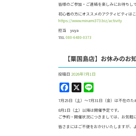
o
皆様のご参加・ご連絡を楽しみにお待ちし
k
初心者の方にオススメのアクティビティは
https://www.minami373.biz/activity
担当 yuya
080-6480-0373
TEL
【粟国島店】お休みのお
投稿日
2026年7月1日
F
X
Li
a
n
7月25日（土）〜7月31日（金）は不在の
c
e
8月1日（土）以降は開催予定です。
e
ご予約・開催状況につきましては、お気軽
b
皆さまにはご不便をおかけいたしますが、