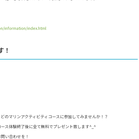
n/information/index.html
す！
、
などのマリンアクティビティコースに参加してみませんか！？
ース体験終了後に全て無料でプレゼント致します^_^
お問い合わせを！