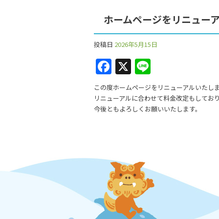
o
o
ホームページをリニュー
k
投稿日
2026年5月15日
F
X
Li
a
n
この度ホームページをリニューアルいたし
c
e
リニューアルに合わせて料金改定もしてお
e
今後ともよろしくお願いいたします。
b
o
o
k