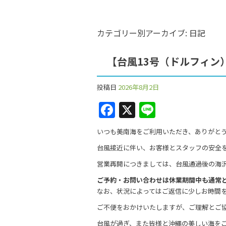
カテゴリー別アーカイブ:
日記
【台風13号（ドルフィン
投稿日
2026年8月2日
F
X
Li
a
n
いつも美南海をご利用いただき、ありがと
c
e
台風接近に伴い、お客様とスタッフの安全を
e
営業再開につきましては、台風通過後の海
b
ご予約・お問い合わせは休業期間中も通常
o
なお、状況によってはご返信に少しお時間
o
ご不便をおかけいたしますが、ご理解とご
k
台風が過ぎ、また皆様と沖縄の美しい海を